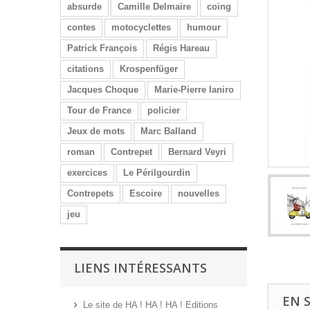
absurde
Camille Delmaire
coing
contes
motocyclettes
humour
Patrick François
Régis Hareau
citations
Krospenfüger
Jacques Choque
Marie-Pierre Ianiro
Tour de France
policier
Jeux de mots
Marc Balland
roman
Contrepet
Bernard Veyri
exercices
Le Périlgourdin
Contrepets
Escoire
nouvelles
jeu
LIENS INTÉRESSANTS
EN 
Le site de HA ! HA ! HA ! Editions