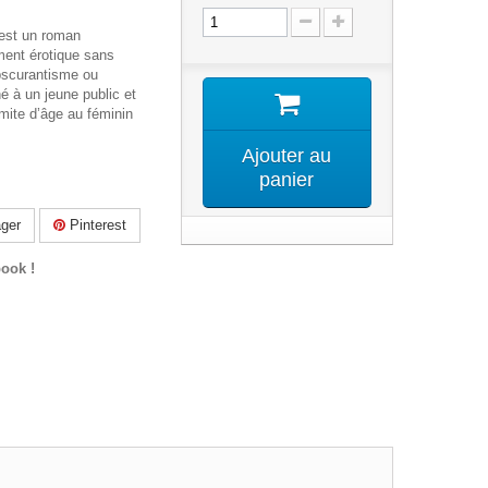
 est un roman
ment érotique sans
bscurantisme ou
né à un jeune public et
imite d’âge au féminin
Ajouter au
panier
ger
Pinterest
ook !