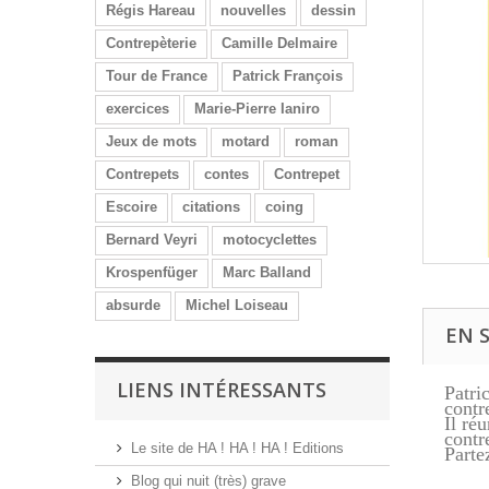
Régis Hareau
nouvelles
dessin
Contrepèterie
Camille Delmaire
Tour de France
Patrick François
exercices
Marie-Pierre Ianiro
Jeux de mots
motard
roman
Contrepets
contes
Contrepet
Escoire
citations
coing
Bernard Veyri
motocyclettes
Krospenfüger
Marc Balland
absurde
Michel Loiseau
EN 
LIENS INTÉRESSANTS
Patri
contr
Il ré
contr
Le site de HA ! HA ! HA ! Editions
Parte
Blog qui nuit (très) grave