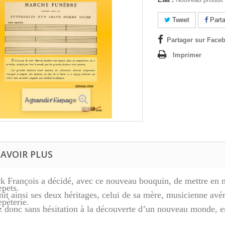
Tweet
Parta
Partager sur Faceb
Imprimer
Agrandir l'image
SAVOIR PLUS
ck François a décidé, avec ce nouveau bouquin, de mettre en m
epets.
unit ainsi ses deux héritages, celui de sa mère, musicienne avéré
epèterie.
z donc sans hésitation à la découverte d’un nouveau monde, en