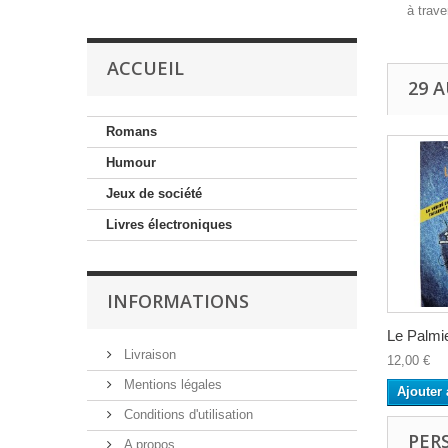
à trave
ACCUEIL
29 
Romans
Humour
Jeux de société
Livres électroniques
INFORMATIONS
Le Palmi
Livraison
12,00 €
Mentions légales
Ajouter 
Conditions d'utilisation
PER
A propos