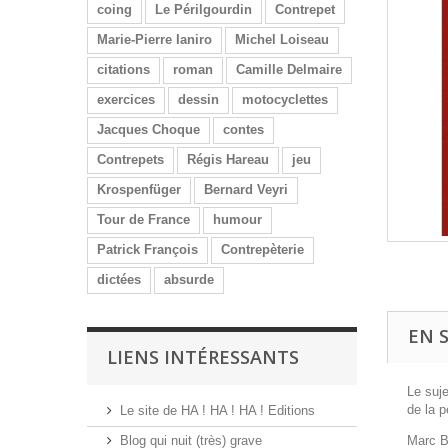
coing
Le Périlgourdin
Contrepet
Marie-Pierre Ianiro
Michel Loiseau
citations
roman
Camille Delmaire
exercices
dessin
motocyclettes
Jacques Choque
contes
Contrepets
Régis Hareau
jeu
Krospenfüger
Bernard Veyri
Tour de France
humour
Patrick François
Contrepèterie
dictées
absurde
EN 
LIENS INTÉRESSANTS
Le suje
de la 
Le site de HA ! HA ! HA ! Editions
Blog qui nuit (très) grave
Marc Ba