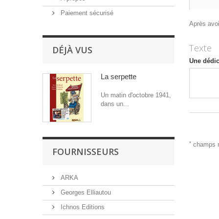
Paiement sécurisé
Après avoir
Texte
DÉJÀ VUS
Une dédi
La serpette
Un matin d'octobre 1941,
dans un...
*
champs r
FOURNISSEURS
ARKA
Georges Elliautou
Ichnos Editions