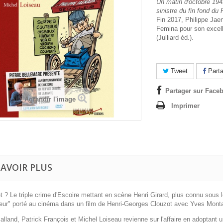
Un matin d'octobre 19
sinistre du fin fond du
Fin 2017, Philippe Jae
Femina pour son excel
(Julliard éd.).
Tweet
Parta
Partager sur Faceb
Agrandir l'image
Imprimer
SAVOIR PLUS
t ? Le triple crime d'Escoire mettant en scène Henri Girard, plus connu sous 
peur" porté au cinéma dans un film de Henri-Georges Clouzot avec Yves Monta
lland, Patrick François et Michel Loiseau revienne sur l'affaire en adoptant un 