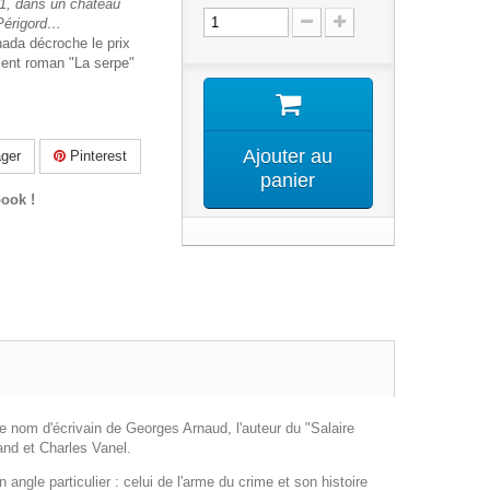
41, dans un château
 Périgord…
nada décroche le prix
lent roman "La serpe"
Ajouter au
ger
Pinterest
panier
ook !
le nom d'écrivain de Georges Arnaud, l'auteur du "Salaire
nd et Charles Vanel.
angle particulier : celui de l'arme du crime et son histoire