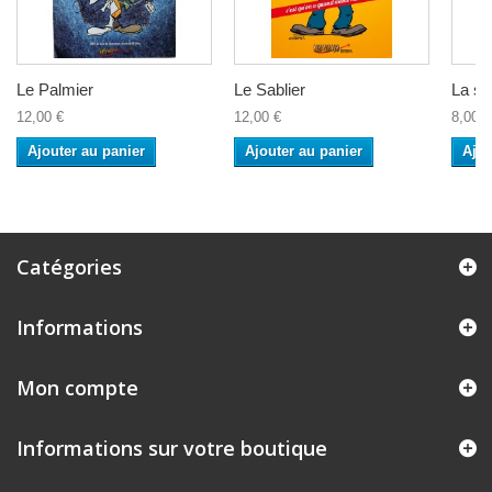
Le Palmier
Le Sablier
La se
12,00 €
12,00 €
8,00 €
Ajouter au panier
Ajouter au panier
Ajou
Catégories
Informations
Mon compte
Informations sur votre boutique